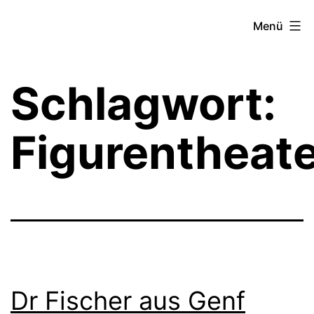
Zum
Theater­
Menü
Inhalt
zeit
springen
Hamburg
Schlagwort:
Figurentheat
Dr Fischer aus Genf