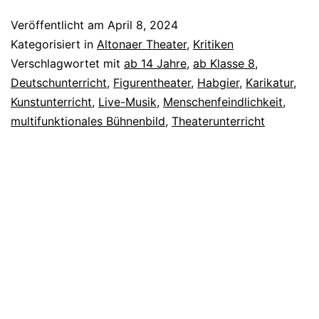
Ge
Veröffentlicht am
April 8, 2024
od
Kategorisiert in
Altonaer Theater
,
Kritiken
Di
Verschlagwortet mit
ab 14 Jahre
,
ab Klasse 8
,
Deutschunterricht
,
Figurentheater
,
Habgier
,
Karikatur
,
B
Kunstunterricht
,
Live-Musik
,
Menschenfeindlichkeit
,
Pa
multifunktionales Bühnenbild
,
Theaterunterricht