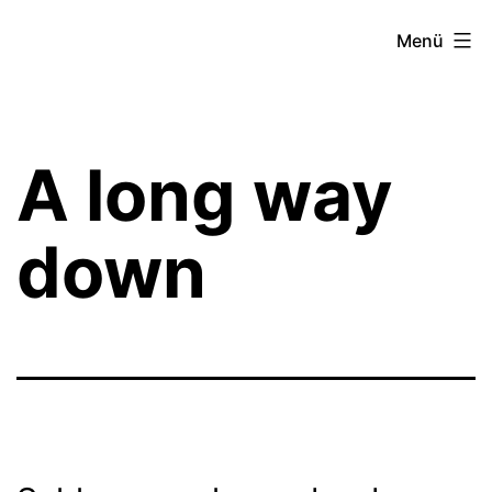
Zum
Theater­
Menü
Inhalt
zeit
springen
Hamburg
A long way
down