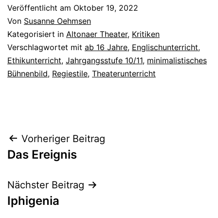
Veröffentlicht am
Oktober 19, 2022
Von
Susanne Oehmsen
Kategorisiert in
Altonaer Theater
,
Kritiken
Verschlagwortet mit
ab 16 Jahre
,
Englischunterricht
,
Ethikunterricht
,
Jahrgangsstufe 10/11
,
minimalistisches
Bühnenbild
,
Regiestile
,
Theaterunterricht
Beitrags-
Vorheriger Beitrag
Das Ereignis
Navigation
Nächster Beitrag
Iphigenia