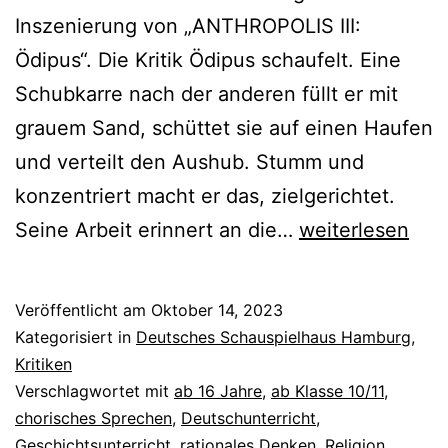
Inszenierung von „ANTHROPOLIS III:
Ödipus“. Die Kritik Ödipus schaufelt. Eine
Schubkarre nach der anderen füllt er mit
grauem Sand, schüttet sie auf einen Haufen
und verteilt den Aushub. Stumm und
konzentriert macht er das, zielgerichtet.
ANTHROPOLIS
Seine Arbeit erinnert an die…
weiterlesen
III:
Ödipus
Veröffentlicht am
Oktober 14, 2023
Kategorisiert in
Deutsches Schauspielhaus Hamburg
,
Kritiken
Verschlagwortet mit
ab 16 Jahre
,
ab Klasse 10/11
,
chorisches Sprechen
,
Deutschunterricht
,
Geschichtsunterricht
,
rationales Denken
,
Religion
,