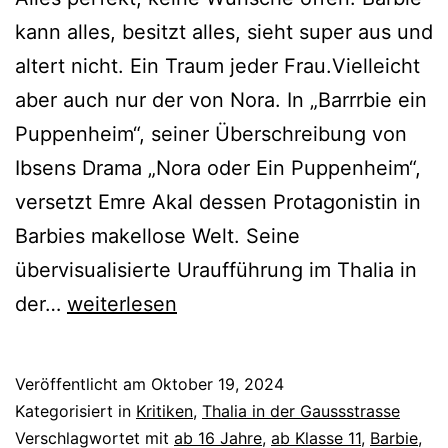
kann alles, besitzt alles, sieht super aus und
altert nicht. Ein Traum jeder Frau.Vielleicht
aber auch nur der von Nora. In „Barrrbie ein
Puppenheim“, seiner Überschreibung von
Ibsens Drama „Nora oder Ein Puppenheim“,
versetzt Emre Akal dessen Protagonistin in
Barbies makellose Welt. Seine
übervisualisierte Uraufführung im Thalia in
Barrrbie
der…
weiterlesen
ein
Puppenheim
Veröffentlicht am
Oktober 19, 2024
Kategorisiert in
Kritiken
,
Thalia in der Gaussstrasse
Verschlagwortet mit
ab 16 Jahre
,
ab Klasse 11
,
Barbie
,