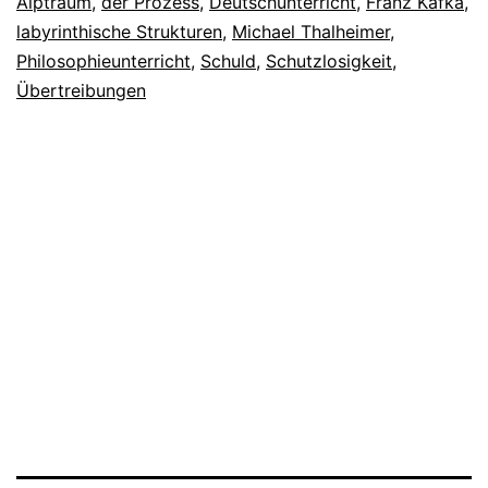
Alptraum
,
der Prozess
,
Deutschunterricht
,
Franz Kafka
,
labyrinthische Strukturen
,
Michael Thalheimer
,
Philosophieunterricht
,
Schuld
,
Schutzlosigkeit
,
Übertreibungen