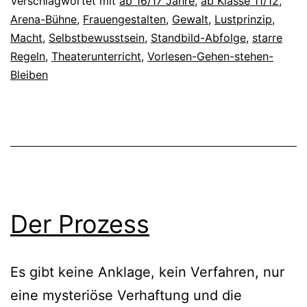
Verschlagwortet mit
ab 16/17 Jahre
,
ab Klasse 11/12
,
Arena-Bühne
,
Frauengestalten
,
Gewalt
,
Lustprinzip
,
Macht
,
Selbstbewusstsein
,
Standbild-Abfolge
,
starre
Regeln
,
Theaterunterricht
,
Vorlesen-Gehen-stehen-
Bleiben
Der Prozess
Es gibt keine Anklage, kein Verfahren, nur
eine mysteriöse Verhaftung und die