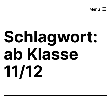
Zum
Theater­
Menü
Inhalt
zeit
springen
Hamburg
Schlagwort:
ab Klasse
11/12