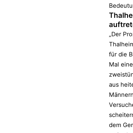
Bedeutu
Thalhe
auftret
„Der Pro
Thalheim
für die 
Mal eine
zweistün
aus hei
Männern 
Versuche
scheiter
dem Geri