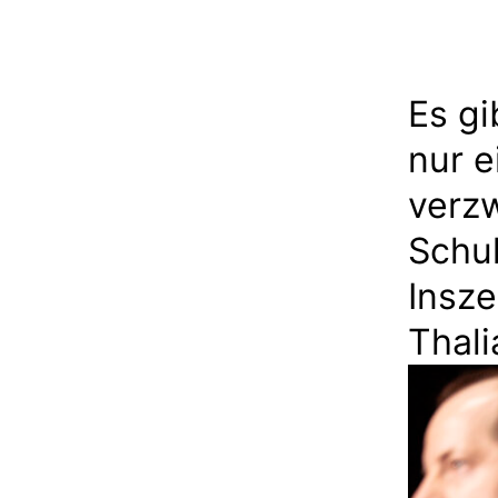
Es gi
nur e
verzw
Schul
Insz
Thali