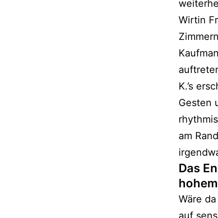
weiterhe
Wirtin F
Zimmerna
Kaufmann
auftrete
K.’s ers
Gesten u
rhythmi
am Rand
irgendwa
Das En
hohem 
Wäre da 
auf sens