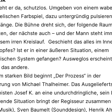
teht er da, schutzlos. Umgeben von einem wab
lischen Farbspiel, dazu untergründig pulsiere
länge. Die Bühne dreht sich, der folgende Raum
ten, der nächste auch – und der Mann steht im
esem irren Kreislauf. Geschieht das alles im Inn
opfes? Ist er in einer äußeren Situation, einem
thischen System gefangen? Ausweglos erscheint
e das andere.
m starken Bild beginnt „Der Prozess“ in der
rung von Michael Thalheimer. Das Ausgeliefert
isten Josef K. an eine undurchdringliche, sein
ende Situation bringt der Regisseur zusammen 
Musik), Sven Baumelt (Sounddesign), Henrik Ah