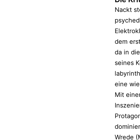
Nackt s
psychede
Elektrok
dem ers
da in di
seines K
labyrin
eine wi
Mit eine
Inszenie
Protagon
dominier
Wrede (