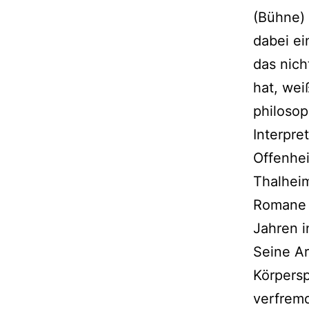
(Bühne)
dabei ei
das nich
hat, wei
philosop
Interpre
Offenhei
Thalheim
Romane w
Jahren i
Seine Ar
Körpersp
verfremd