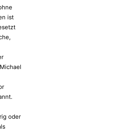
 ohne
n ist
esetzt
che,
er
 Michael
or
annt.
rig oder
ls