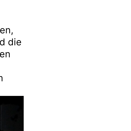
ren,
d die
nen
m