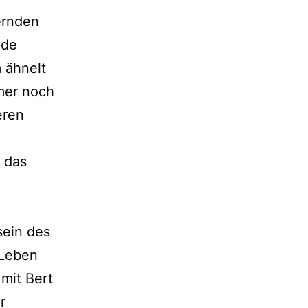
ernden
nde
 ähnelt
mer noch
eren
 das
sein des
 Leben
mit Bert
r