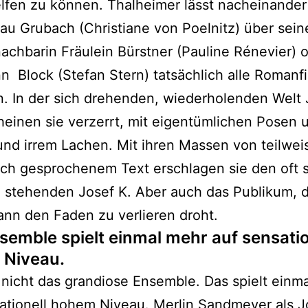
lfen zu können. Thalheimer lässt nacheinander 
rau Grubach (Christiane von Poelnitz) über sein
chbarin Fräulein Bürstner (Pauline Rénevier) 
 Block (Stefan Stern) tatsächlich alle Romanf
n. In der sich drehenden, wiederholenden Welt 
cheinen sie verzerrt, mit eigentümlichen Posen 
nd irrem Lachen. Mit ihren Massen von teilwei
sch gesprochenem Text erschlagen sie den oft
 stehenden Josef K. Aber auch das Publikum, 
nn den Faden zu verlieren droht.
semble spielt einmal mehr auf sensatio
Niveau.
nicht das grandiose Ensemble. Das spielt einm
ationell hohem Niveau. Merlin Sandmeyer als J