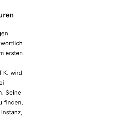
uren
gen.
twortlich
um ersten
 K. wird
ei
n. Seine
u finden,
 Instanz,