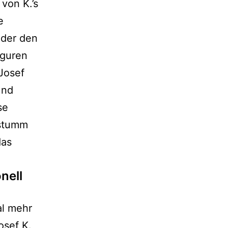
von K.’s
e
oder den
iguren
Josef
und
se
 stumm
das
nell
al mehr
osef K.