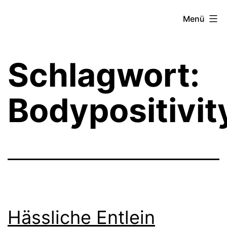
Zum
Theater­
Menü
Inhalt
zeit
springen
Hamburg
Schlagwort:
Bodypositivit
Hässliche Entlein