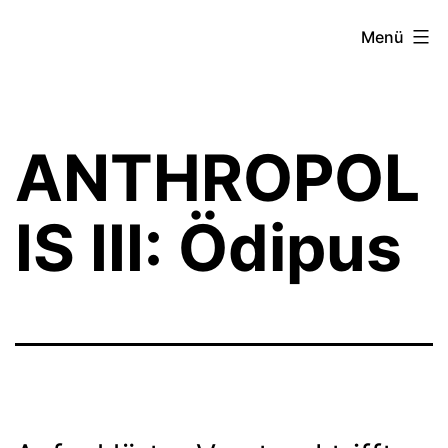
Zum
Theater­
Menü
Inhalt
zeit
springen
Hamburg
ANTHROPOL
IS III: Ödipus