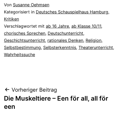
Von
Susanne Oehmsen
Kategorisiert in
Deutsches Schauspielhaus Hamburg
,
Kritiken
Verschlagwortet mit
ab 16 Jahre
,
ab Klasse 10/11
,
chorisches Sprechen
,
Deutschunterricht
,
Geschichtsunterricht
,
rationales Denken
,
Religion
,
Selbstbestimmung
,
Selbsterkenntnis
,
Theaterunterricht
,
Wahrheitssuche
Beitrags-
Vorheriger Beitrag
Die Muskeltiere – Een för all, all för
Navigation
een