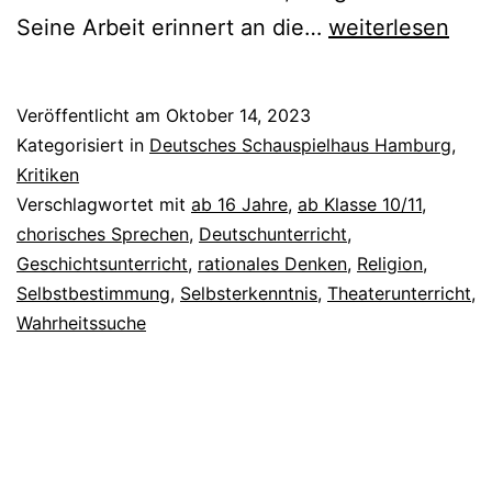
ANTHROPOLIS
Seine Arbeit erinnert an die…
weiterlesen
III:
Ödipus
Veröffentlicht am
Oktober 14, 2023
Kategorisiert in
Deutsches Schauspielhaus Hamburg
,
Kritiken
Verschlagwortet mit
ab 16 Jahre
,
ab Klasse 10/11
,
chorisches Sprechen
,
Deutschunterricht
,
Geschichtsunterricht
,
rationales Denken
,
Religion
,
Selbstbestimmung
,
Selbsterkenntnis
,
Theaterunterricht
,
Wahrheitssuche