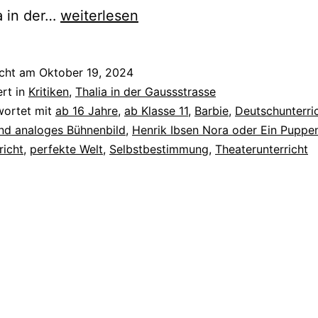
Barrrbie
a in der…
weiterlesen
ein
Puppenheim
icht am
Oktober 19, 2024
ert in
Kritiken
,
Thalia in der Gaussstrasse
wortet mit
ab 16 Jahre
,
ab Klasse 11
,
Barbie
,
Deutschunterri
und analoges Bühnenbild
,
Henrik Ibsen Nora oder Ein Puppe
richt
,
perfekte Welt
,
Selbstbestimmung
,
Theaterunterricht