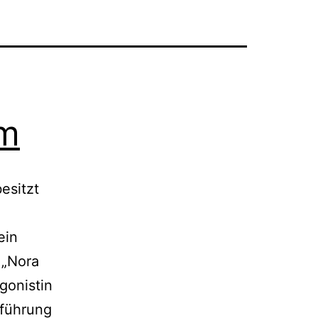
im
esitzt
ein
 „Nora
gonistin
fführung