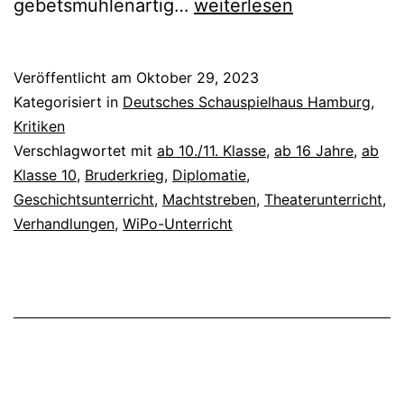
ANTHROPOLIS
gebetsmühlenartig…
weiterlesen
IV:
Iokaste
Veröffentlicht am
Oktober 29, 2023
Kategorisiert in
Deutsches Schauspielhaus Hamburg
,
Kritiken
Verschlagwortet mit
ab 10./11. Klasse
,
ab 16 Jahre
,
ab
Klasse 10
,
Bruderkrieg
,
Diplomatie
,
Geschichtsunterricht
,
Machtstreben
,
Theaterunterricht
,
Verhandlungen
,
WiPo-Unterricht