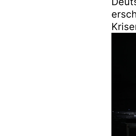
Deut
ersch
Kris