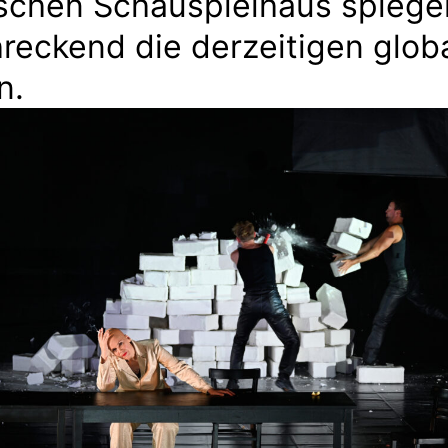
schen Schauspielhaus spiege
reckend die derzeitigen glob
en.