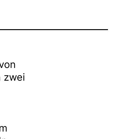
 von
 zwei
im