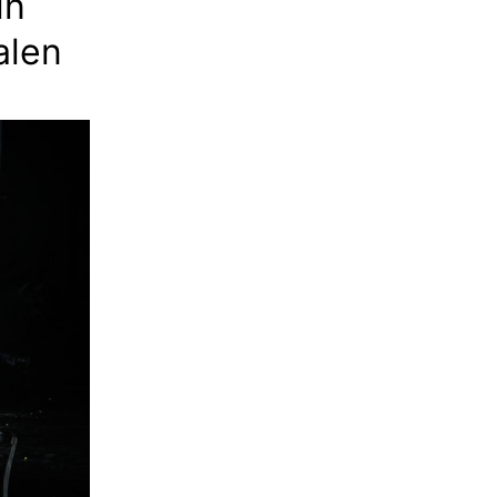
ln
alen