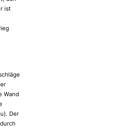
 ist
ieg
schläge
her
ze Wand
e
au). Der
 durch