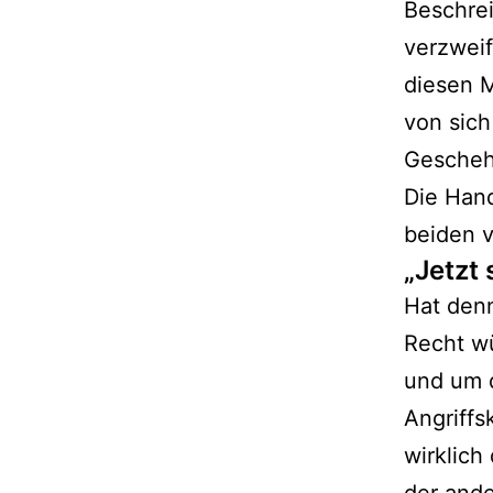
Beschre
verzweif
diesen M
von sich
Gescheh
Die Hand
beiden v
„Jetzt 
Hat denn
Recht wü
und um d
Angriffs
wirklich