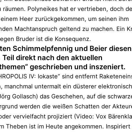
 räumen. Polyneikes hat er vertrieben, doch der
it einem Heer zurückgekommen, um seinen ihm
nden Machtanspruch geltend zu machen. Ein Kr
egen Bruder ist die Konsequenz.
tten Schimmelpfennig und Beier diesen
 Teil direkt nach den aktuellen
themen“ geschrieben und inszeniert.
ROPOLIS IV: Iokaste“ sind entfernt Raketenein
, manchmal untermalt ein düsterer elektronisc
Jörg Gollasch) das Geschehen, auf die schwar
ergrund werden die weißen Schatten der Akteur
oder vervielfacht projiziert (Video: Vox Bärenkl
m Theben ist im Heute angekommen. Inspiriert