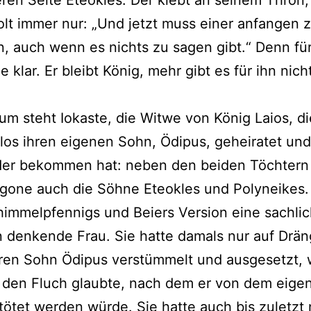
ren Seite Eteokles. Der klebt an seinem Thron,
lt immer nur: „Und jetzt muss einer anfangen 
, auch wenn es nichts zu sagen gibt.“ Denn für 
e klar. Er bleibt König, mehr gibt es für ihn nich
um steht Iokaste, die Witwe von König Laios, di
os ihren eigenen Sohn, Ödipus, geheiratet und
nder bekommen hat: neben den beiden Töchtern
gone auch die Söhne Eteokles und Polyneikes.
chimmelpfennigs und Beiers Version eine sachlic
 denkende Frau. Sie hatte damals nur auf Drä
ren Sohn Ödipus verstümmelt und ausgesetzt, 
 den Fluch glaubte, nach dem er von dem eige
ötet werden würde. Sie hatte auch bis zuletzt 