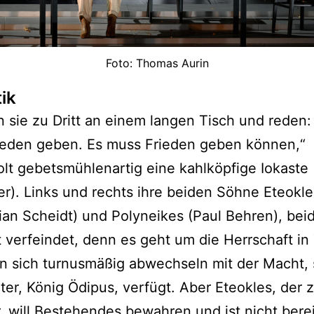
Foto: Thomas Aurin
tik
n sie zu Dritt an einem langen Tisch und reden:
ieden geben. Es muss Frieden geben können,“
lt gebetsmühlenartig eine kahlköpfige Iokaste 
r). Links und rechts ihre beiden Söhne Eteokle
ian Scheidt) und Polyneikes (Paul Behren), beid
t verfeindet, denn es geht um die Herrschaft i
en sich turnusmäßig abwechseln mit der Macht, 
ater, König Ödipus, verfügt. Aber Eteokles, der 
, will Bestehendes bewahren und ist nicht berei