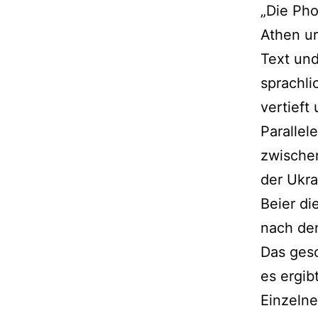
„Die Pho
Athen u
Text und
sprachli
vertieft
Parallel
zwischen
der Ukra
Beier di
nach den
Das ges
es ergib
Einzelne