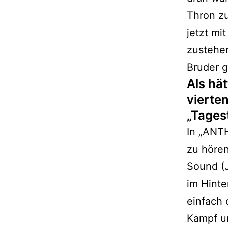
Thron zu
jetzt m
zustehe
Bruder g
Als hä
vierten
„Tages
In „ANTH
zu hören
Sound (
im Hint
einfach 
Kampf u