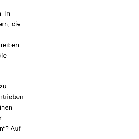
. In
rn, die
reiben.
die
 zu
rtrieben
einen
r
en“? Auf