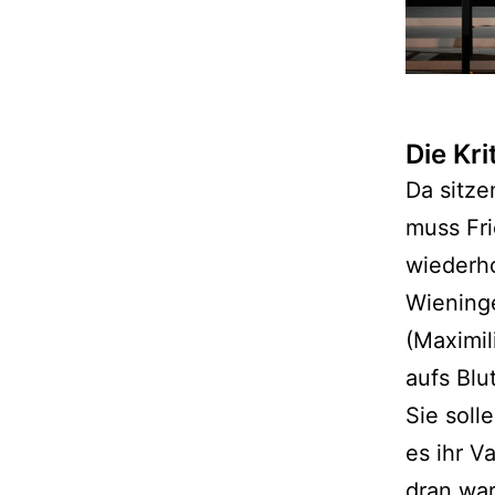
Die Kri
Da sitze
muss Fr
wiederho
Wieninge
(Maximil
aufs Blu
Sie soll
es ihr V
dran war