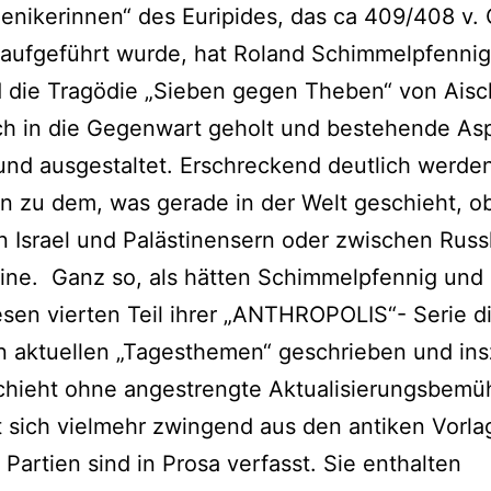
enikerinnen“ des Euripides, das ca 409/408 v. C
raufgeführt wurde, hat Roland Schimmelpfennig
 die Tragödie „Sieben gegen Theben“ von Aisc
ch in die Gegenwart geholt und bestehende As
 und ausgestaltet. Erschreckend deutlich werde
en zu dem, was gerade in der Welt geschieht, o
 Israel und Palästinensern oder zwischen Rus
ine. Ganz so, als hätten Schimmelpfennig und 
esen vierten Teil ihrer „ANTHROPOLIS“- Serie di
 aktuellen „Tagesthemen“ geschrieben und ins
chieht ohne angestrengte Aktualisierungsbem
t sich vielmehr zwingend aus den antiken Vorla
 Partien sind in Prosa verfasst. Sie enthalten