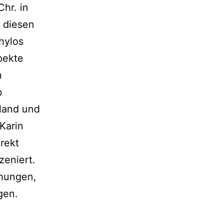
hr. in
 diesen
hylos
pekte
n
b
sland und
Karin
rekt
zeniert.
ühungen,
gen.