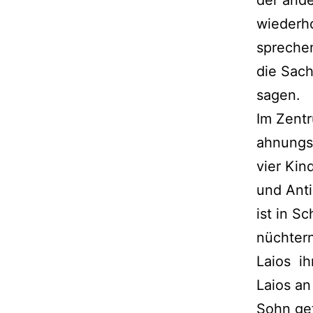
der ande
wiederho
sprechen
die Sach
sagen.
Im Zentr
ahnungsl
vier Ki
und Anti
ist in S
nüchtern
Laios ih
Laios an
Sohn get