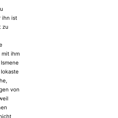
zu
ihn ist
t zu
e
 mit ihm
 Ismene
 Iokaste
he,
ngen von
weil
nen
nicht