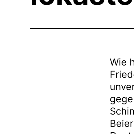
Wie h
Frie
unver
gege
Schi
Beier