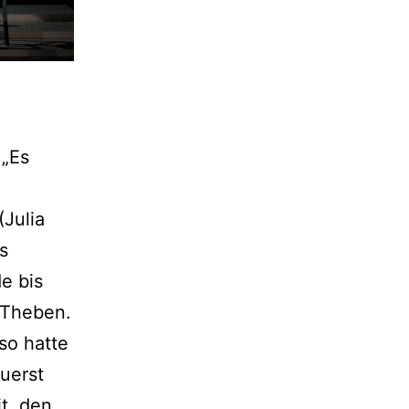
 „Es
(Julia
s
e bis
n Theben.
so hatte
zuerst
t, den