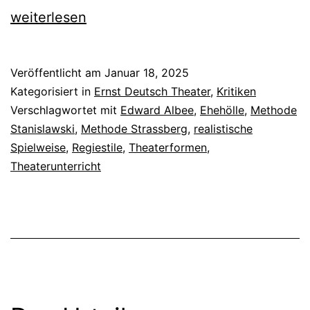
hat
weiterlesen
Angs
vor
Veröffentlicht am
Januar 18, 2025
Virgi
Kategorisiert in
Ernst Deutsch Theater
,
Kritiken
Wool
Verschlagwortet mit
Edward Albee
,
Ehehölle
,
Methode
Stanislawski
,
Methode Strassberg
,
realistische
Spielweise
,
Regiestile
,
Theaterformen
,
Theaterunterricht