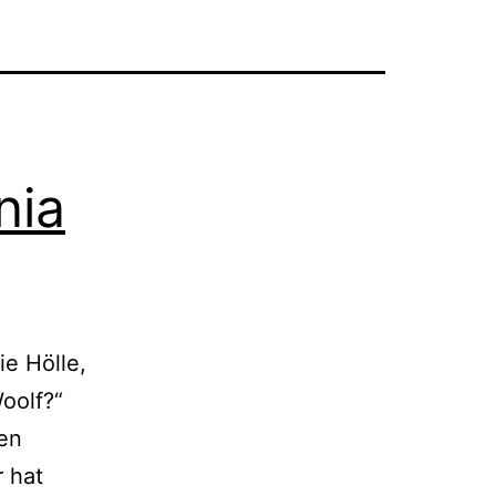
nia
ie Hölle,
oolf?“
den
 hat