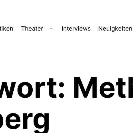
tiken
Theater
Interviews
Neuigkeiten
Menü
öffnen
wort:
Met
berg