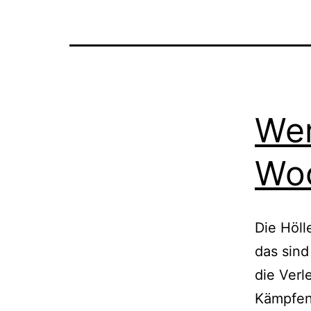
Wer
Woo
Die Höll
das sind
die Verl
Kämpfen