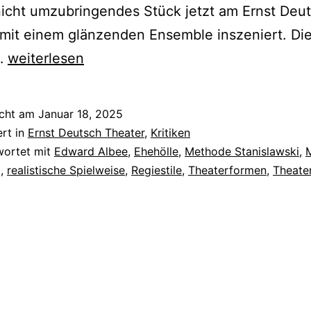
icht umzubringendes Stück jetzt am Ernst Deu
mit einem glänzenden Ensemble inszeniert. Die 
Wer
…
weiterlesen
hat
Angst
icht am
Januar 18, 2025
vor
ert in
Ernst Deutsch Theater
,
Kritiken
Virginia
wortet mit
Edward Albee
,
Ehehölle
,
Methode Stanislawski
,
g
,
realistische Spielweise
,
Regiestile
,
Theaterformen
,
Theater
Woolf?