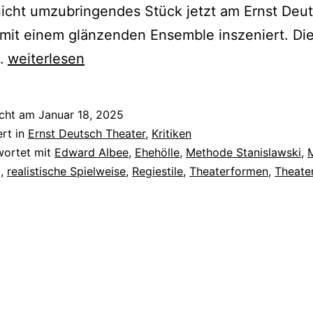
icht umzubringendes Stück jetzt am Ernst Deu
mit einem glänzenden Ensemble inszeniert. Die 
Wer
…
weiterlesen
hat
Angst
icht am
Januar 18, 2025
vor
ert in
Ernst Deutsch Theater
,
Kritiken
Virginia
wortet mit
Edward Albee
,
Ehehölle
,
Methode Stanislawski
,
g
,
realistische Spielweise
,
Regiestile
,
Theaterformen
,
Theater
Woolf?