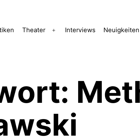
tiken
Theater
Interviews
Neuigkeiten
Menü
öffnen
wort:
Met
awski