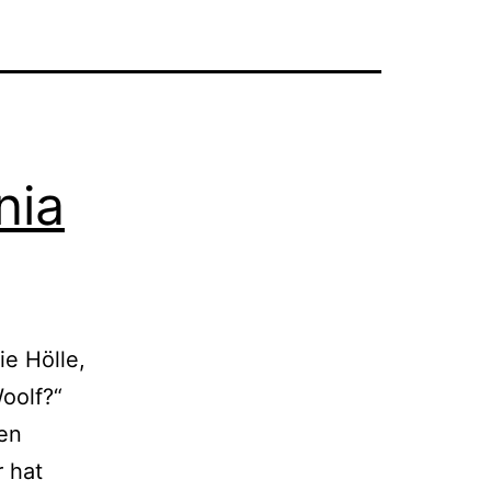
nia
ie Hölle,
oolf?“
den
 hat