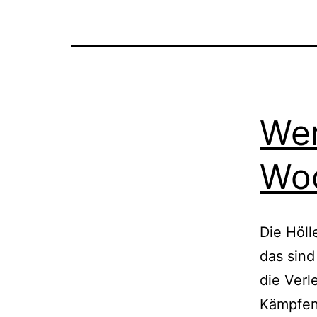
Wer
Woo
Die Höll
das sind
die Verl
Kämpfen