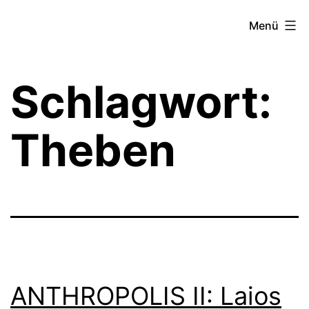
Zum
Theater­
Menü
Inhalt
zeit
springen
Hamburg
Schlagwort:
Theben
ANTHROPOLIS II: Laios