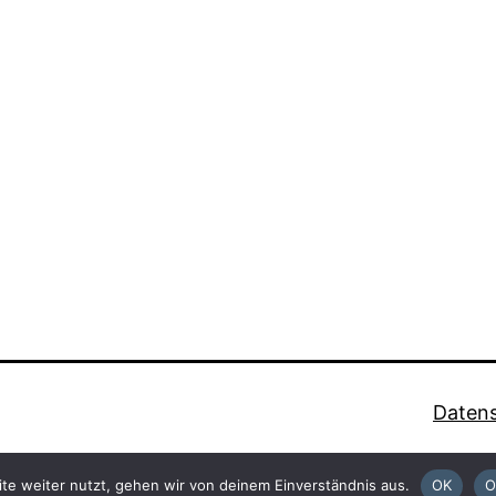
Datens
te weiter nutzt, gehen wir von deinem Einverständnis aus.
OK
O