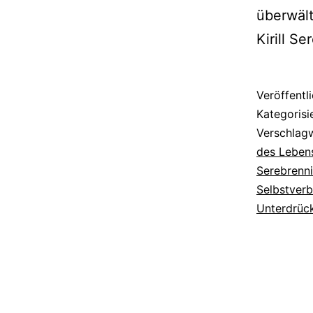
überwäl
Kirill S
Veröffentl
Kategorisi
Verschlag
des Leben
Serebrenn
Selbstver
Unterdrüc