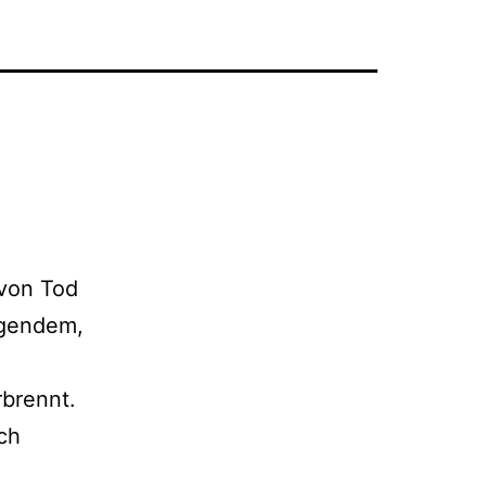
 von Tod
igendem,
rbrennt.
sch