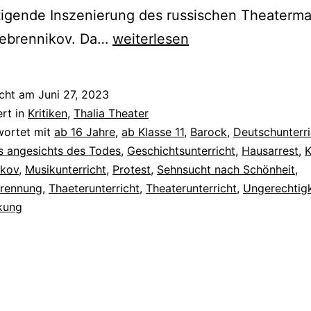
tigende Inszenierung des russischen Theaterm
Barocco
erebrennikov. Da…
weiterlesen
icht am
Juni 27, 2023
ert in
Kritiken
,
Thalia Theater
wortet mit
ab 16 Jahre
,
ab Klasse 11
,
Barock
,
Deutschunterri
s angesichts des Todes
,
Geschichtsunterricht
,
Hausarrest
,
K
ikov
,
Musikunterricht
,
Protest
,
Sehnsucht nach Schönheit
,
brennung
,
Thaeterunterricht
,
Theaterunterricht
,
Ungerechtigk
kung