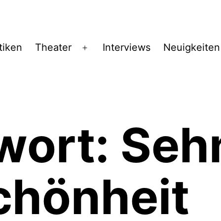
tiken
Theater
Interviews
Neuigkeiten
Menü
öffnen
wort:
Seh
chönheit