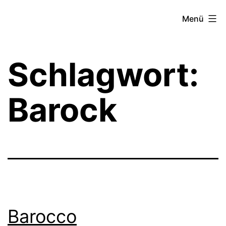
Zum
Theater­
Menü
Inhalt
zeit
springen
Hamburg
Schlagwort:
Barock
Barocco