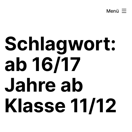
Zum
Theater­
Menü
Inhalt
zeit
springen
Hamburg
Schlagwort:
ab 16/17
Jahre ab
Klasse 11/12