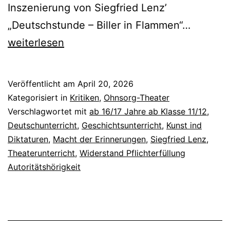
Inszenierung von Siegfried Lenz’
Deutsch
„Deutschstunde – Biller in Flammen“…
weiterlesen
Veröffentlicht am
April 20, 2026
Kategorisiert in
Kritiken
,
Ohnsorg-Theater
Verschlagwortet mit
ab 16/17 Jahre ab Klasse 11/12
,
Deutschunterricht
,
Geschichtsunterricht
,
Kunst ind
Diktaturen
,
Macht der Erinnerungen
,
Siegfried Lenz
,
Theaterunterricht
,
Widerstand Pflichterfüllung
Autoritätshörigkeit