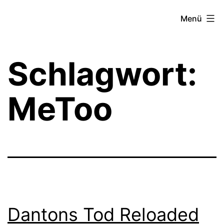
Zum
Theater­
Menü
Inhalt
zeit
springen
Hamburg
Schlagwort:
MeToo
Dantons Tod Reloaded