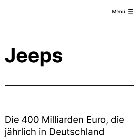
Zum
Theater­
Menü
Inhalt
zeit
springen
Hamburg
Jeeps
Die 400 Milliarden Euro, die
jährlich in Deutschland