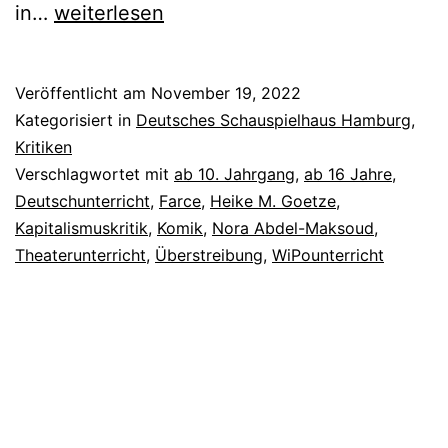
Jeeps
in…
weiterlesen
Veröffentlicht am
November 19, 2022
Kategorisiert in
Deutsches Schauspielhaus Hamburg
,
Kritiken
Verschlagwortet mit
ab 10. Jahrgang
,
ab 16 Jahre
,
Deutschunterricht
,
Farce
,
Heike M. Goetze
,
Kapitalismuskritik
,
Komik
,
Nora Abdel-Maksoud
,
Theaterunterricht
,
Überstreibung
,
WiPounterricht