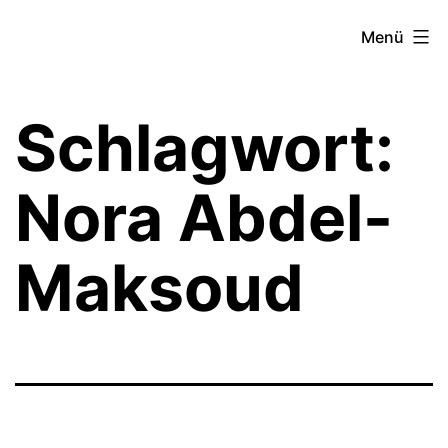
Zum
Theater­
Menü
Inhalt
zeit
springen
Hamburg
Schlagwort:
Nora Abdel-
Maksoud