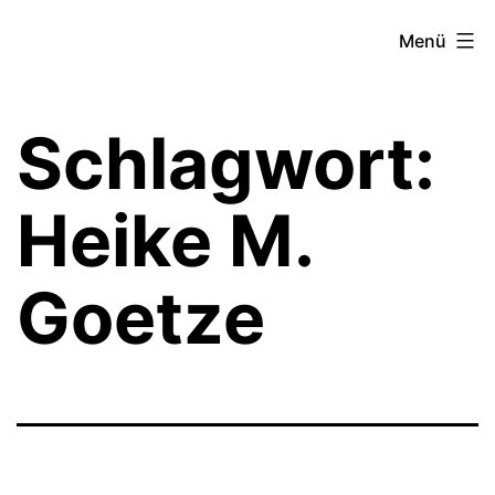
Zum
Theater­
Menü
Inhalt
zeit
springen
Hamburg
Schlagwort:
Heike M.
Goetze