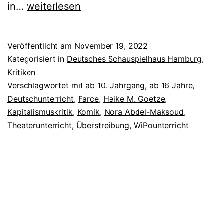
Jeeps
in…
weiterlesen
Veröffentlicht am
November 19, 2022
Kategorisiert in
Deutsches Schauspielhaus Hamburg
,
Kritiken
Verschlagwortet mit
ab 10. Jahrgang
,
ab 16 Jahre
,
Deutschunterricht
,
Farce
,
Heike M. Goetze
,
Kapitalismuskritik
,
Komik
,
Nora Abdel-Maksoud
,
Theaterunterricht
,
Überstreibung
,
WiPounterricht