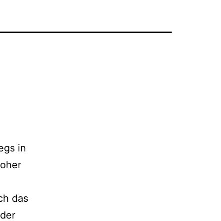
egs in
woher
ch das
 der