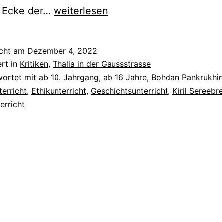
Der
n Ecke der…
weiterlesen
Wij
icht am
Dezember 4, 2022
ert in
Kritiken
,
Thalia in der Gaussstrasse
wortet mit
ab 10. Jahrgang
,
ab 16 Jahre
,
Bohdan Pankrukhi
erricht
,
Ethikunterricht
,
Geschichtsunterricht
,
Kiril Sereebr
erricht