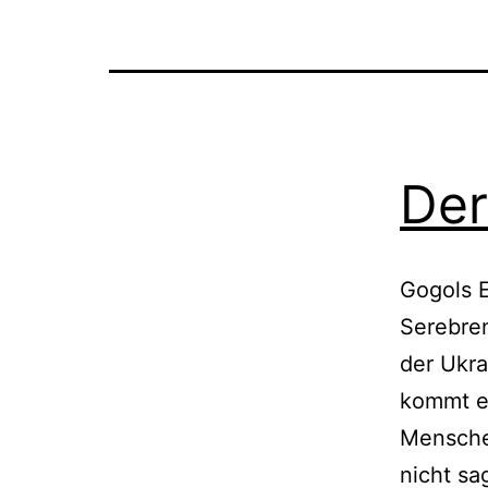
Der
Gogols E
Serebren
der Ukra
kommt ei
Menschen
nicht sa