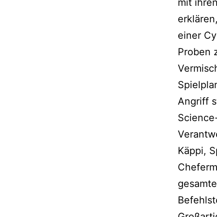
mit ihre
erklären
einer Cy
Proben z
Vermisch
Spielpla
Angriff 
Science-
Verantwo
Käppi, S
Chefermi
gesamte
Befehlst
Großarti