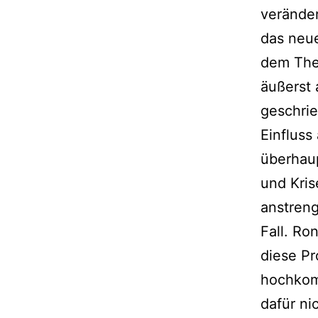
veränder
das neu
dem The
äußerst 
geschrie
Einflus
überhaup
und Kris
anstren
Fall. Ro
diese Pro
hochkom
dafür ni