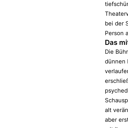
tiefschü
Theaterw
bei der 
Person a
Das mi
Die Bühn
dünnen F
verlauf
erschlie
psyched
Schauspi
alt verä
aber ers