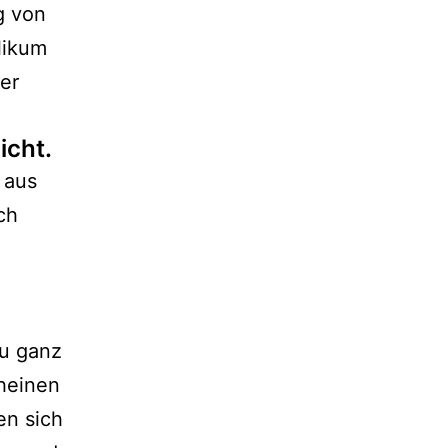
g von
likum
er
icht.
 aus
ch
zu ganz
cheinen
en sich