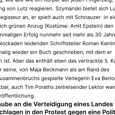
 von Lutz reagieren. Szymanski bietet sich Lu
Regisseur an, er spielt auch mit Schnauzer in e
lich grünen Anzug (Kostüme: Amit Epstein) den
nmaligen Erfolg nunmehr seit mehr als 30 Jahr
lockaden leidenden Schriftsteller Roman Kamin
malig wieder ein Buch geschrieben, mit dem er
n ist. Aber das enthält eben das vertrackte 5. Ka
ur seine, von Maja Beckmann als am Rand des
usammenbruchs gespielte Verlegerin Eva Berloc
tbar, auch Tim Poraths zeitreisender Lektor war
röffentlichung.
aube an die Verteidigung eines Landes 
hlagen in den Protest gegen eine Politi