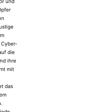
or und
Opfer
en
ustige
im
 Cyber-
auf die
nd ihre
mt mit
et das
mem
n.
 jede