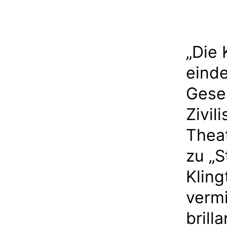
„Die 
einde
Gesel
Zivil
Theat
zu „S
Kling
vermi
brill