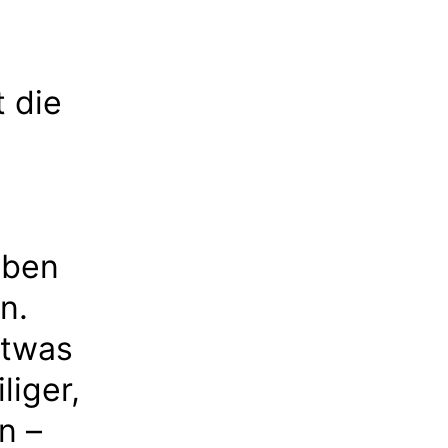
t die
oben
n.
etwas
liger,
n –