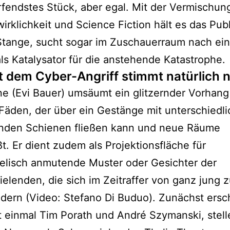
rfendstes Stück, aber egal. Mit der Vermischun
irklichkeit und Science Fiction hält es das Pub
Stange, sucht sogar im Zuschauerraum nach ein
ls Katalysator für die anstehende Katastrophe.
t dem Cyber-Angriff stimmt natürlich n
e (Evi Bauer) umsäumt ein glitzernder Vorhang
äden, der über ein Gestänge mit unterschiedli
enden Schienen fließen kann und neue Räume
ßt. Er dient zudem als Projektionsfläche für
elisch anmutende Muster oder Gesichter der
elenden, die sich im Zeitraffer von ganz jung 
ndern (Video: Stefano Di Buduo). Zunächst ers
t einmal Tim Porath und André Szymanski, stell