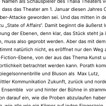
n Namen als Schauspieler des Thalia Theaters v
, dass das Theater am 1. Januar diesen Jahres 
ber-Attacke geworden sei. Und das mitten in d
u „State of Affairs“. Damit beginnt die äußerst l
ung der Ebenen, denn klar, das Stück steht ja 
n, muss also geprobt werden. Aber das mit dem
stimmt natürlich nicht, es eröffnet nur den Weg 
Fiction-Ebene, von der aus das Thema Kunst u
rtlichkeit betrachtet werden kann. Porath kom
piegelsonnenbrille und Bluson als Max Lutz,
ttler Kommunikation Zukunft, zurück und nord
 Ensemble vor und hinter der Bühne in stram
on darauf ein, wie die Proben abzulaufen habe
g, wie alle wie ein Körper auf jeden Fingerzeig,