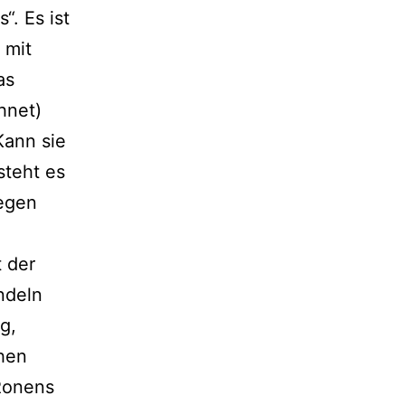
“. Es ist
 mit
as
hnet)
Kann sie
teht es
iegen
 der
ndeln
ig,
hen
 Ronens