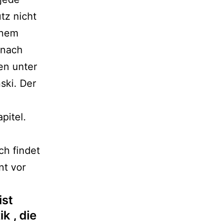
tz nicht
inem
 nach
en unter
ski. Der
pitel.
h findet
nt vor
ist
k , die