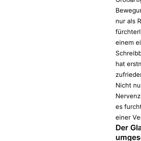
Bewegung
nur als 
fürchter
einem ei
Schreibb
hat erst
zufriede
Nicht n
Nervenz
es furch
einer Ve
Der Gl
umgesc