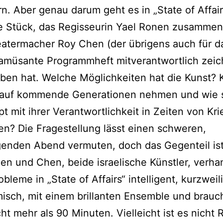
n. Aber genau darum geht es in „State of Affairs
e Stück, das Regisseurin Yael Ronen zusammen
atermacher Roy Chen (der übrigens auch für d
amüsante Programmheft mitverantwortlich zeic
ben hat. Welche Möglichkeiten hat die Kunst? 
s auf kommende Generationen nehmen und wie s
t mit ihrer Verantwortlichkeit in Zeiten von Kr
en? Die Fragestellung lässt einen schweren,
genden Abend vermuten, doch das Gegenteil ist
nen und Chen, beide israelische Künstler, verha
bleme in „State of Affairs“ intelligent, kurzweil
isch, mit einem brillanten Ensemble und brauc
cht mehr als 90 Minuten. Vielleicht ist es nicht