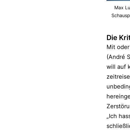
Max Lu
Schauspi
Die Kri
Mit oder
(André S
will auf
zeitreis
unbeding
hereinge
Zerstöru
„Ich has
schließl