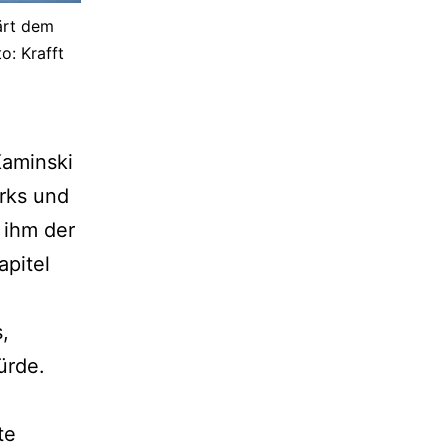
ärt dem
o: Krafft
Kaminski
rks und
t ihm der
apitel
,
ürde.
te