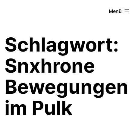
Zum
Theater­
Menü
Inhalt
zeit
springen
Hamburg
Schlagwort:
Snxhrone
Bewegungen
im Pulk