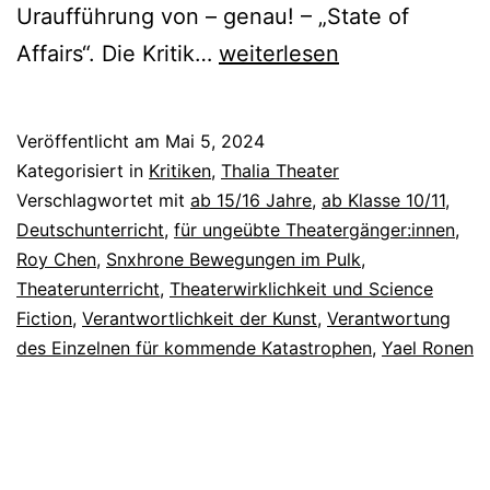
Uraufführung von – genau! – „State of
State
Affairs“. Die Kritik…
weiterlesen
of
Affairs
Veröffentlicht am
Mai 5, 2024
Kategorisiert in
Kritiken
,
Thalia Theater
Verschlagwortet mit
ab 15/16 Jahre
,
ab Klasse 10/11
,
Deutschunterricht
,
für ungeübte Theatergänger:innen
,
Roy Chen
,
Snxhrone Bewegungen im Pulk
,
Theaterunterricht
,
Theaterwirklichkeit und Science
Fiction
,
Verantwortlichkeit der Kunst
,
Verantwortung
des Einzelnen für kommende Katastrophen
,
Yael Ronen