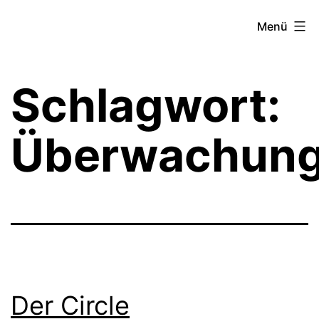
Zum
Theater­
Menü
Inhalt
zeit
springen
Hamburg
Schlagwort:
Überwachung
Der Circle