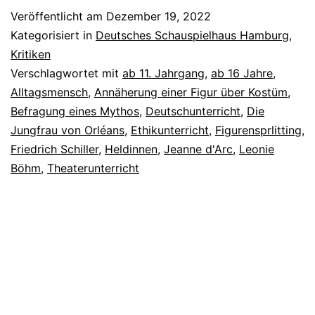
Veröffentlicht am
Dezember 19, 2022
Kategorisiert in
Deutsches Schauspielhaus Hamburg
,
Kritiken
Verschlagwortet mit
ab 11. Jahrgang
,
ab 16 Jahre
,
Alltagsmensch
,
Annäherung einer Figur über Kostüm
,
Befragung eines Mythos
,
Deutschunterricht
,
Die
Jungfrau von Orléans
,
Ethikunterricht
,
Figurensprlitting
,
Friedrich Schiller
,
Heldinnen
,
Jeanne d'Arc
,
Leonie
Böhm
,
Theaterunterricht