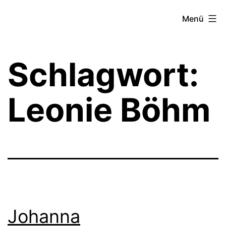
Zum
Theater­
Menü
Inhalt
zeit
springen
Hamburg
Schlagwort:
Leonie Böhm
Johanna