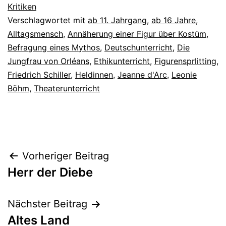
Kritiken
Verschlagwortet mit
ab 11. Jahrgang
,
ab 16 Jahre
,
Alltagsmensch
,
Annäherung einer Figur über Kostüm
,
Befragung eines Mythos
,
Deutschunterricht
,
Die
Jungfrau von Orléans
,
Ethikunterricht
,
Figurensprlitting
,
Friedrich Schiller
,
Heldinnen
,
Jeanne d'Arc
,
Leonie
Böhm
,
Theaterunterricht
Beitrags-
Vorheriger Beitrag
Herr der Diebe
Navigation
Nächster Beitrag
Altes Land