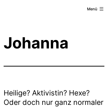
Zum
Theater­
Menü
Inhalt
zeit
springen
Hamburg
Johanna
Heilige? Aktivistin? Hexe?
Oder doch nur ganz normaler