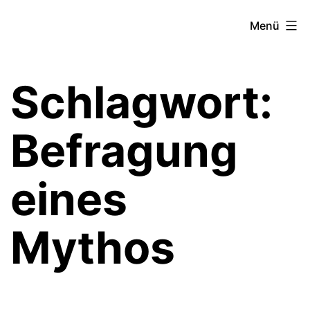
Zum
Theater­
Menü
Inhalt
zeit
springen
Hamburg
Schlagwort:
Befragung
eines
Mythos