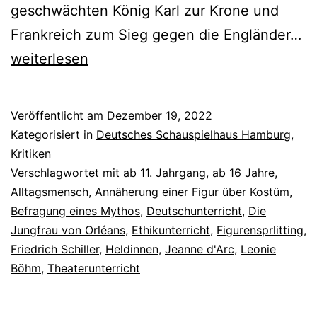
geschwächten König Karl zur Krone und
J
Frankreich zum Sieg gegen die Engländer…
weiterlesen
Veröffentlicht am
Dezember 19, 2022
Kategorisiert in
Deutsches Schauspielhaus Hamburg
,
Kritiken
Verschlagwortet mit
ab 11. Jahrgang
,
ab 16 Jahre
,
Alltagsmensch
,
Annäherung einer Figur über Kostüm
,
Befragung eines Mythos
,
Deutschunterricht
,
Die
Jungfrau von Orléans
,
Ethikunterricht
,
Figurensprlitting
,
Friedrich Schiller
,
Heldinnen
,
Jeanne d'Arc
,
Leonie
Böhm
,
Theaterunterricht