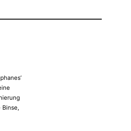
ophanes’
eine
enierung
 Binse,
ysistrata