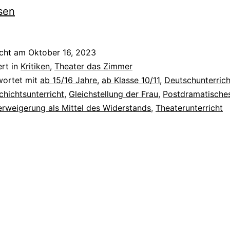
sen
icht am
Oktober 16, 2023
ert in
Kritiken
,
Theater das Zimmer
wortet mit
ab 15/16 Jahre
,
ab Klasse 10/11
,
Deutschunterrich
chichtsunterricht
,
Gleichstellung der Frau
,
Postdramatische
erweigerung als Mittel des Widerstands
,
Theaterunterricht