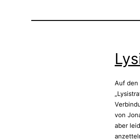
Lys
Auf den
„Lysistr
Verbindu
von Jona
aber lei
anzettel