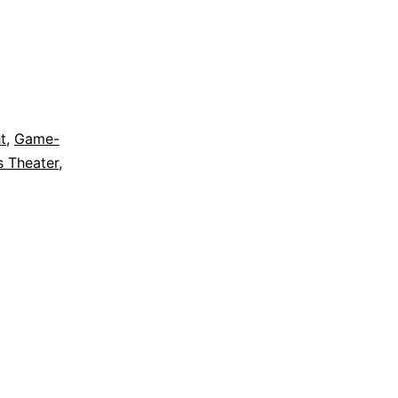
t
,
Game-
s Theater
,