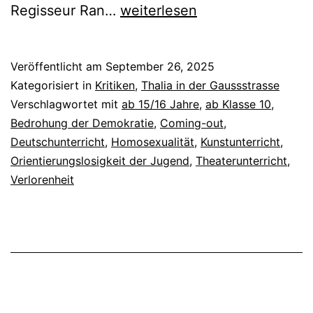
Frommer
Regisseur Ran…
weiterlesen
Tanz
Veröffentlicht am
September 26, 2025
Kategorisiert in
Kritiken
,
Thalia in der Gaussstrasse
Verschlagwortet mit
ab 15/16 Jahre
,
ab Klasse 10
,
Bedrohung der Demokratie
,
Coming-out
,
Deutschunterricht
,
Homosexualität
,
Kunstunterricht
,
Orientierungslosigkeit der Jugend
,
Theaterunterricht
,
Verlorenheit