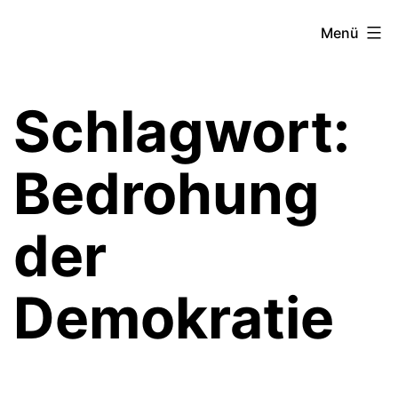
Zum
Theater­
Menü
Inhalt
zeit
springen
Hamburg
Schlagwort:
Bedrohung
der
Demokratie