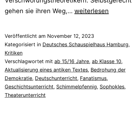
Verschwörungstheoretikern. Selbstgerecht
ANTHROPOLIS
gehen sie ihren Weg,…
weiterlesen
V:
Antigone
Veröffentlicht am
November 12, 2023
Kategorisiert in
Deutsches Schauspielhaus Hamburg
,
Kritiken
Verschlagwortet mit
ab 15/16 Jahre
,
ab Klasse 10
,
Aktualisierung eines antiken Textes
,
Bedrohung der
Demokratie
,
Deutschunterricht
,
Fanatismus
,
Geschichtsunterricht
,
Schimmelpfennig
,
Sophokles
,
Theaterunterricht