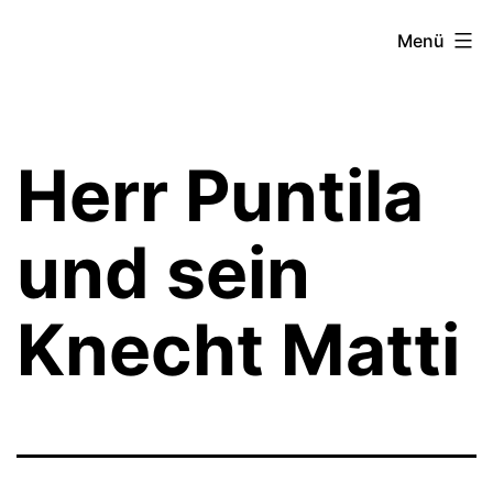
Zum
Theater­
Menü
Inhalt
zeit
springen
Hamburg
Herr Puntila
und sein
Knecht Matti