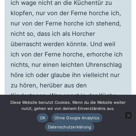
ich wage nicht an die Küchentür zu
klopfen, nur von der Ferne horche ich,
nur von der Ferne horche ich stehend,
nicht so, dass ich als Horcher
überrascht werden könnte. Und weil
ich von der Ferne horche, erhorche ich
nichts, nur einen leichten Uhrenschlag
höre ich oder glaube ihn vielleicht nur
zu hören, herüber aus den
Kindertagen. Was sonst in der Küche
Diese Website benutzt Cookies. Wenn du die Website weiter
geschieht, ist das Geheimnis der dort
nutzt, gehen wir von deinem Einverständnis aus.
Sitzenden, das sie vor mir wahren. Je
OK
Ohne Google Analytics
länger man vor der Tür zögert, desto
Datenschutzerklärung