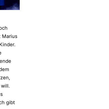
noch
t Marius
Kinder.
e
mende
 dem
rzen,
will.
es
ch gibt