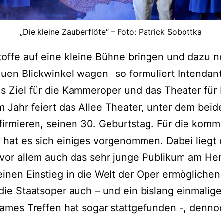
„Die kleine Zauberflöte“ – Foto: Patrick Sobottka
offe auf eine kleine Bühne bringen und dazu 
uen Blickwinkel wagen- so formuliert Intendan
 Ziel für die Kammeroper und das Theater für 
m Jahr feiert das Allee Theater, unter dem beid
irmieren, seinen 30. Geburtstag. Für die kom
t hat es sich einiges vorgenommen. Dabei liegt
vor allem auch das sehr junge Publikum am He
inen Einstieg in die Welt der Oper ermöglichen 
 die Staatsoper auch – und ein bislang einmalig
mes Treffen hat sogar stattgefunden -, denno