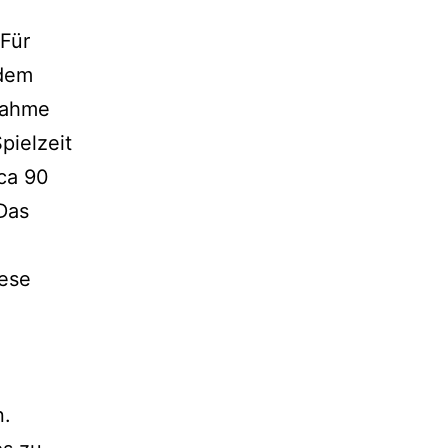
 Für
 dem
fnahme
pielzeit
 ca 90
„Das
ese
n.