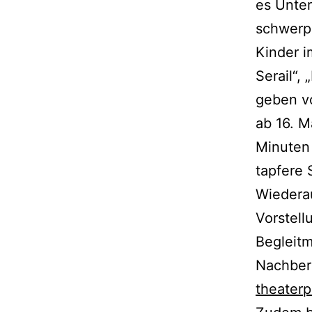
es Unter
schwerpu
Kinder i
Serail“,
geben vo
ab 16. M
Minuten 
tapfere 
Wiedera
Vorstel
Begleitm
Nachbere
theater