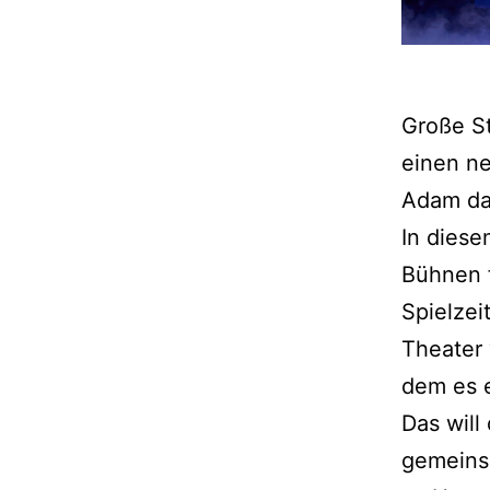
Große St
einen ne
Adam das
In diese
Bühnen f
Spielzei
Theater 
dem es e
Das will
gemeinsa