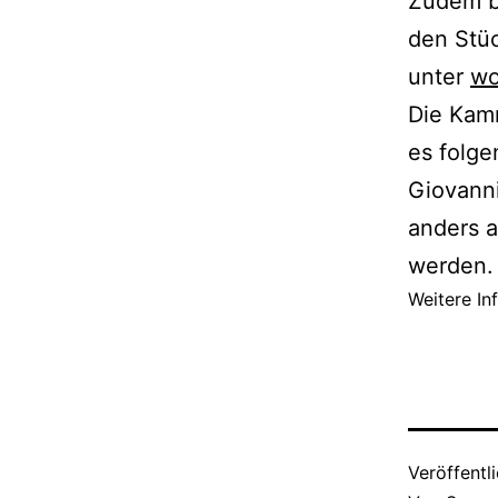
Zudem b
den Stüc
unter
wo
Die Kamm
es folge
Giovanni
anders a
werden.
Weitere In
Veröffentl