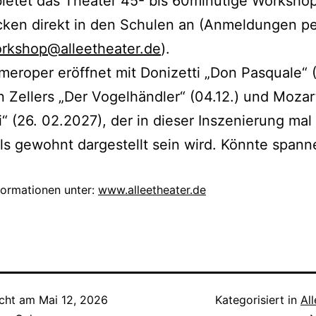
ietet das Theater 45- bis 60minütige Worksho
ken direkt in den Schulen an (Anmeldungen pe
rkshop@alleetheater.de
).
eroper eröffnet mit Donizetti „Don Pasquale“ (
n Zellers „Der Vogelhändler“ (04.12.) und Moza
“ (26. 02.2027), der in dieser Inszenierung mal
ls gewohnt dargestellt sein wird. Könnte span
formationen unter:
www.alleetheater.de
icht am
Mai 12, 2026
Kategorisiert in
Al