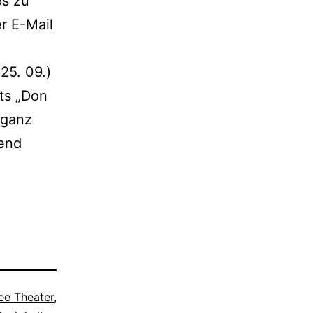
ps zu
r E-Mail
25. 09.)
rts „Don
 ganz
nend
lee Theater
,