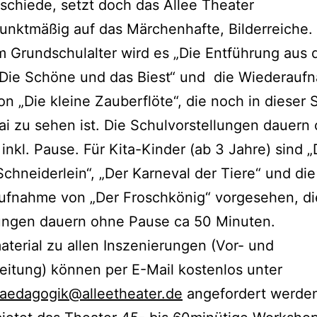
schiede, setzt doch das Allee Theater
nktmäßig auf das Märchenhafte, Bilderreiche.
m Grundschulalter wird es „Die Entführung aus
 „Die Schöne und das Biest“ und die Wiederau
n „Die kleine Zauberflöte“, die noch in dieser S
ai zu sehen ist. Die Schulvorstellungen dauern
inkl. Pause. Für Kita-Kinder (ab 3 Jahre) sind 
Schneiderlein“, „Der Karneval der Tiere“ und die
ufnahme von „Der Froschkönig“ vorgesehen, di
lungen dauern ohne Pause ca 50 Minuten.
aterial zu allen Inszenierungen (Vor- und
itung) können per E-Mail kostenlos unter
paedagogik@alleetheater.de
angefordert werde