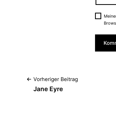
Meine
Brows
Beitrags-
Vorheriger Beitrag
Jane Eyre
Navigation