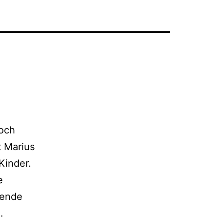
noch
t Marius
Kinder.
e
mende
Zwei
…