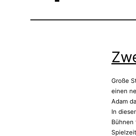
Zwe
Große St
einen ne
Adam das
In diese
Bühnen f
Spielzei