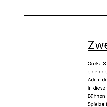
Zwe
Große St
einen ne
Adam das
In diese
Bühnen f
Spielzei