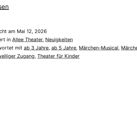
sen
icht am
Mai 12, 2026
ert in
Allee Theater
,
Neuigkeiten
wortet mit
ab 3 Jahre
,
ab 5 Jahre
,
Märchen-Musical
,
Märch
elliger Zugang
,
Theater für Kinder