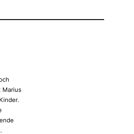
noch
t Marius
Kinder.
e
mende
Zwei
…