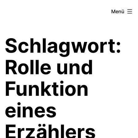
Zum
Theater­
Menü
Inhalt
zeit
springen
Hamburg
Schlagwort:
Rolle und
Funktion
eines
Erzählers