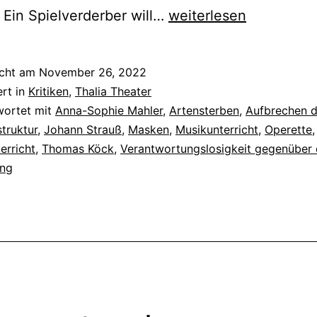
Die
Ein Spielverderber will…
weiterlesen
Rache
der
icht am
November 26, 2022
Fledermaus
ert in
Kritiken
,
Thalia Theater
wortet mit
Anna-Sophie Mahler
,
Artensterben
,
Aufbrechen d
truktur
,
Johann Strauß
,
Masken
,
Musikunterricht
,
Operette
,
erricht
,
Thomas Köck
,
Verantwortungslosigkeit gegenüber 
ng