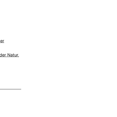
er
der Natur
,