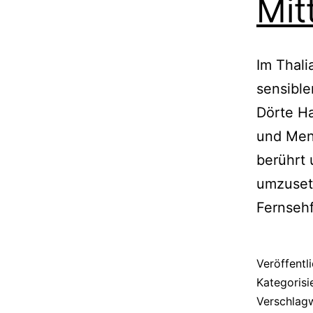
Mit
Im Thali
sensibl
Dörte H
und Men
berührt 
umzusetz
Fernsehf
Veröffentl
Kategorisi
Verschlag