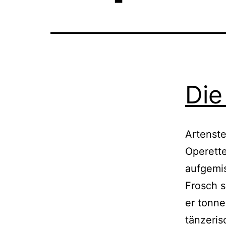
Die
Artenste
Operett
aufgemis
Frosch s
er tonne
tänzeris