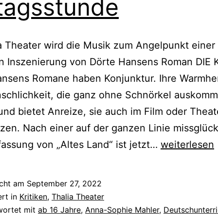
tagsstunde
a Theater wird die Musik zum Angelpunkt einer
en Inszenierung von Dörte Hansens Roman DIE 
ansens Romane haben Konjunktur. Ihre Warmher
schlichkeit, die ganz ohne Schnörkel auskomm
und bietet Anreize, sie auch im Film oder Theat
en. Nach einer auf der ganzen Linie missglüc
Mittagsstun
assung von „Altes Land“ ist jetzt…
weiterlesen
icht am
September 27, 2022
ert in
Kritiken
,
Thalia Theater
wortet mit
ab 16 Jahre
,
Anna-Sophie Mahler
,
Deutschunterri