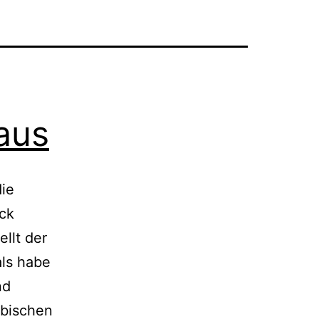
aus
die
ck
ellt der
als habe
nd
übischen