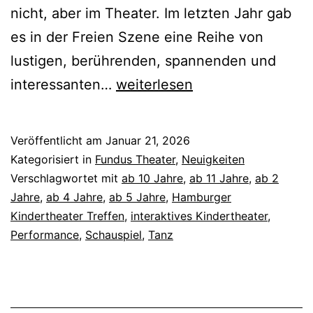
nicht, aber im Theater. Im letzten Jahr gab
es in der Freien Szene eine Reihe von
lustigen, berührenden, spannenden und
Hamburger
interessanten…
weiterlesen
Kindertheater
Treffen
Veröffentlicht am
Januar 21, 2026
Kategorisiert in
Fundus Theater
,
Neuigkeiten
Verschlagwortet mit
ab 10 Jahre
,
ab 11 Jahre
,
ab 2
Jahre
,
ab 4 Jahre
,
ab 5 Jahre
,
Hamburger
Kindertheater Treffen
,
interaktives Kindertheater
,
Performance
,
Schauspiel
,
Tanz