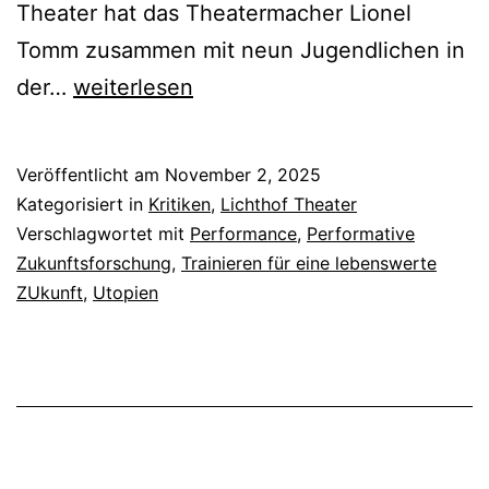
Theater hat das Theatermacher Lionel
Tomm zusammen mit neun Jugendlichen in
Es
der…
weiterlesen
ist
möglich,
Veröffentlicht am
November 2, 2025
weil
Kategorisiert in
Kritiken
,
Lichthof Theater
du
Verschlagwortet mit
Performance
,
Performative
Zukunftsforschung
,
Trainieren für eine lebenswerte
es
ZUkunft
,
Utopien
dir
vorstellen
kannst