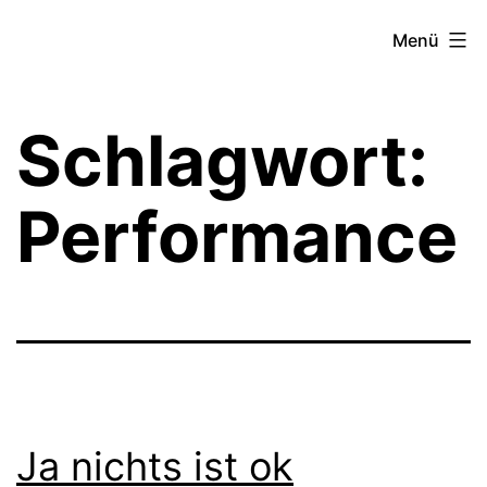
Zum
Theater­
Menü
Inhalt
zeit
springen
Hamburg
Schlagwort:
Performance
Ja nichts ist ok