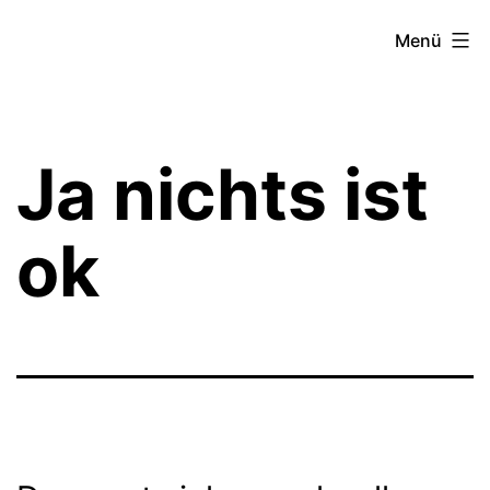
Zum
Theater­
Menü
Inhalt
zeit
springen
Hamburg
Ja nichts ist
ok