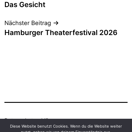
Das Gesicht
Navigation
Nächster Beitrag
Hamburger Theaterfestival 2026
Datenschutzerklärung
Diese Website benutzt Cookies. Wenn du die Website weiter