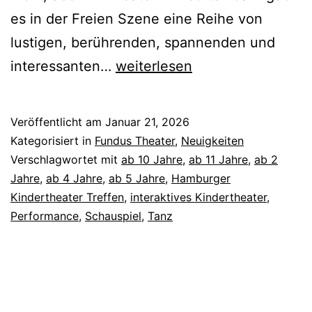
es in der Freien Szene eine Reihe von
lustigen, berührenden, spannenden und
Hamburger
interessanten…
weiterlesen
Kindertheater
Treffen
Veröffentlicht am
Januar 21, 2026
Kategorisiert in
Fundus Theater
,
Neuigkeiten
Verschlagwortet mit
ab 10 Jahre
,
ab 11 Jahre
,
ab 2
Jahre
,
ab 4 Jahre
,
ab 5 Jahre
,
Hamburger
Kindertheater Treffen
,
interaktives Kindertheater
,
Performance
,
Schauspiel
,
Tanz