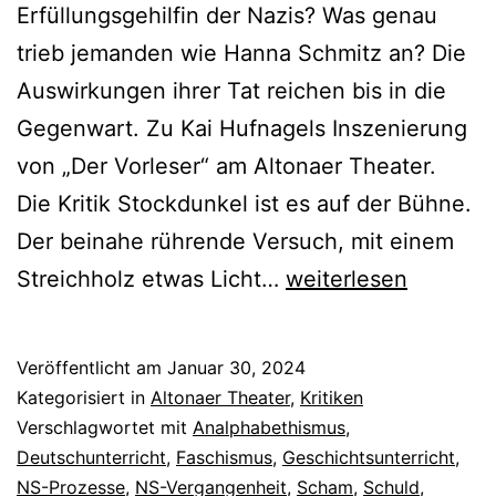
Erfüllungsgehilfin der Nazis? Was genau
trieb jemanden wie Hanna Schmitz an? Die
Auswirkungen ihrer Tat reichen bis in die
Gegenwart. Zu Kai Hufnagels Inszenierung
von „Der Vorleser“ am Altonaer Theater.
Die Kritik Stockdunkel ist es auf der Bühne.
Der beinahe rührende Versuch, mit einem
Der
Streichholz etwas Licht…
weiterlesen
Vorleser
Veröffentlicht am
Januar 30, 2024
Kategorisiert in
Altonaer Theater
,
Kritiken
Verschlagwortet mit
Analphabethismus
,
Deutschunterricht
,
Faschismus
,
Geschichtsunterricht
,
NS-Prozesse
,
NS-Vergangenheit
,
Scham
,
Schuld
,