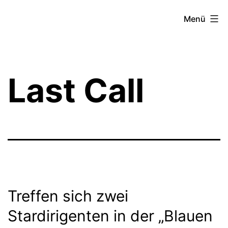
Zum
Theater­
Menü
Inhalt
zeit
springen
Hamburg
Last Call
Treffen sich zwei
Stardirigenten in der „Blauen