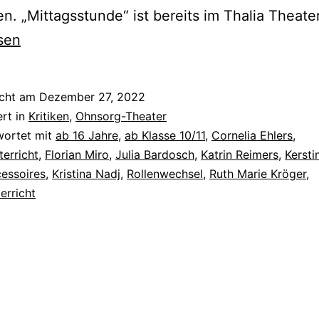
. „Mittagsstunde“ ist bereits im Thalia Theate
sen
icht am
Dezember 27, 2022
ert in
Kritiken
,
Ohnsorg-Theater
wortet mit
ab 16 Jahre
,
ab Klasse 10/11
,
Cornelia Ehlers
,
erricht
,
Florian Miro
,
Julia Bardosch
,
Katrin Reimers
,
Kersti
essoires
,
Kristina Nadj
,
Rollenwechsel
,
Ruth Marie Kröger
,
erricht