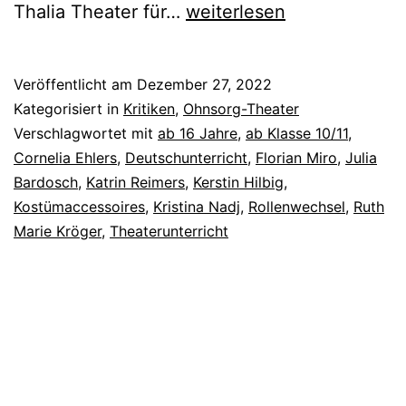
Altes
Thalia Theater für…
weiterlesen
Land
Veröffentlicht am
Dezember 27, 2022
Kategorisiert in
Kritiken
,
Ohnsorg-Theater
Verschlagwortet mit
ab 16 Jahre
,
ab Klasse 10/11
,
Cornelia Ehlers
,
Deutschunterricht
,
Florian Miro
,
Julia
Bardosch
,
Katrin Reimers
,
Kerstin Hilbig
,
Kostümaccessoires
,
Kristina Nadj
,
Rollenwechsel
,
Ruth
Marie Kröger
,
Theaterunterricht