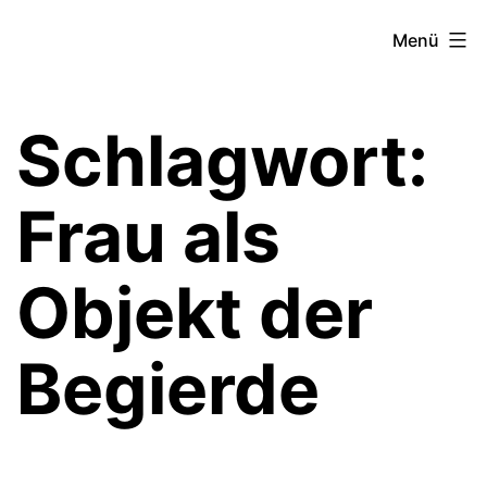
Zum
Theater­
Menü
Inhalt
zeit
springen
Hamburg
Schlagwort:
Frau als
Objekt der
Begierde