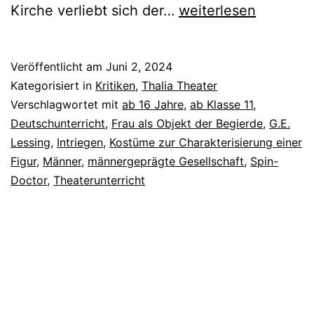
Emilia
Kirche verliebt sich der…
weiterlesen
Galotti
Veröffentlicht am
Juni 2, 2024
Kategorisiert in
Kritiken
,
Thalia Theater
Verschlagwortet mit
ab 16 Jahre
,
ab Klasse 11
,
Deutschunterricht
,
Frau als Objekt der Begierde
,
G.E.
Lessing
,
Intriegen
,
Kostüme zur Charakterisierung einer
Figur
,
Männer
,
männergeprägte Gesellschaft
,
Spin-
Doctor
,
Theaterunterricht