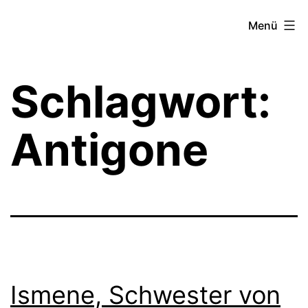
Zum
Theater­
Menü
Inhalt
zeit
springen
Hamburg
Schlagwort:
Antigone
Ismene, Schwester von