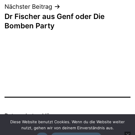
Nächster Beitrag
Dr Fischer aus Genf oder Die
Bomben Party
Datenschutzerklärung
Diese Website benutzt Cookies. Wenn du die Website weiter
nutzt, gehen wir von deinem Einverständnis aus.
Powered by
WordPress
.