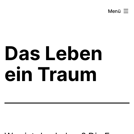
Zum
Theater­
Menü
Inhalt
zeit
springen
Hamburg
Das Leben
ein Traum