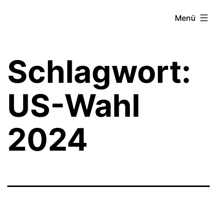
Zum
Theater­
Menü
Inhalt
zeit
springen
Hamburg
Schlagwort:
US-Wahl
2024