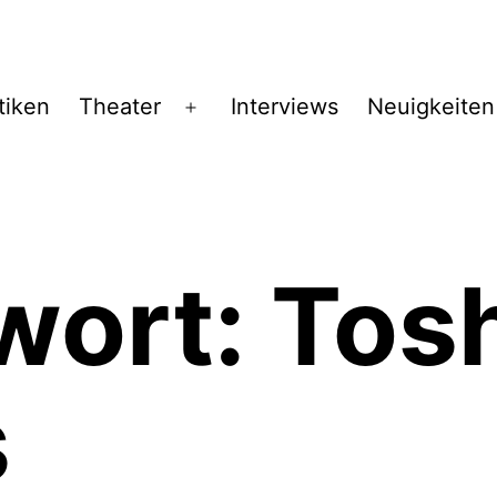
tiken
Theater
Interviews
Neuigkeiten
Menü
öffnen
wort:
Tosh
s