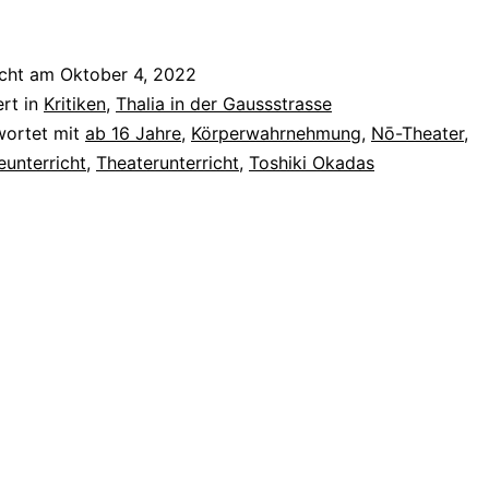
icht am
Oktober 4, 2022
ert in
Kritiken
,
Thalia in der Gaussstrasse
wortet mit
ab 16 Jahre
,
Körperwahrnehmung
,
Nō-Theater
,
eunterricht
,
Theaterunterricht
,
Toshiki Okadas