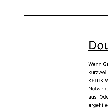
Do
Wenn Ge
kurzweil
KRITIK W
Notwend
aus. Ode
ergeht e