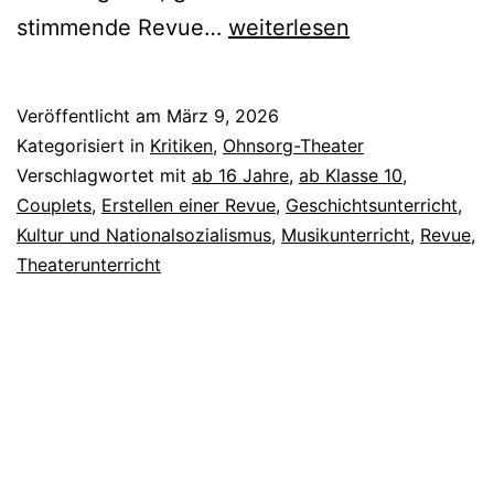
Jungs
stimmende Revue…
weiterlesen
vun
de
Veröffentlicht am
März 9, 2026
Waterkant
Kategorisiert in
Kritiken
,
Ohnsorg-Theater
–
Verschlagwortet mit
ab 16 Jahre
,
ab Klasse 10
,
Couplets
,
Erstellen einer Revue
,
Geschichtsunterricht
,
Die
Kultur und Nationalsozialismus
,
Musikunterricht
,
Revue
,
Gebrüder
Theaterunterricht
Wolf